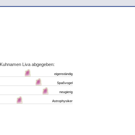
 Kuhnamen Liva abgegeben:
eigenständig
Spaßvogel
neugierig
Astrophysiker