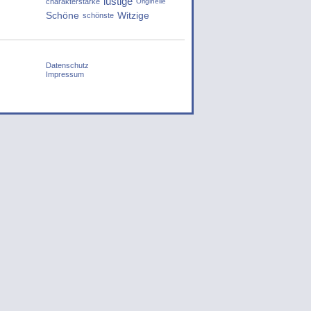
lustige
charakterstarke
Originelle
Schöne
Witzige
schönste
Datenschutz
Impressum