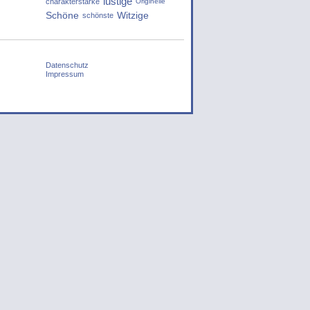
lustige
charakterstarke
Originelle
Schöne
Witzige
schönste
Datenschutz
Impressum