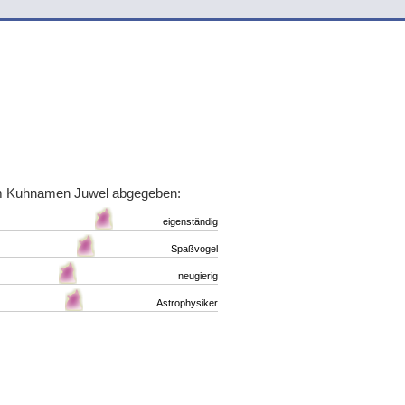
um Kuhnamen Juwel abgegeben:
eigenständig
Spaßvogel
neugierig
Astrophysiker