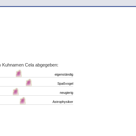
um Kuhnamen Cela abgegeben:
eigenständig
Spaßvogel
neugierig
Astrophysiker