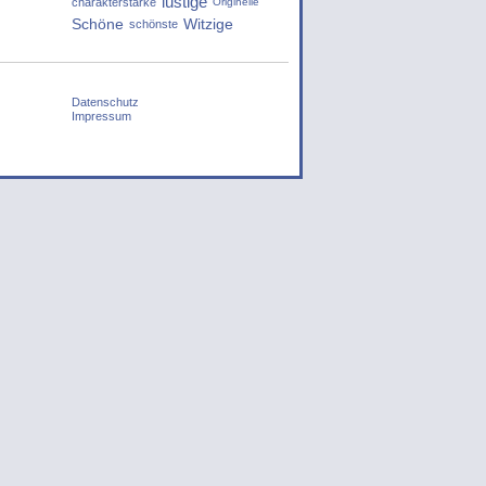
lustige
charakterstarke
Originelle
Schöne
Witzige
schönste
Datenschutz
Impressum