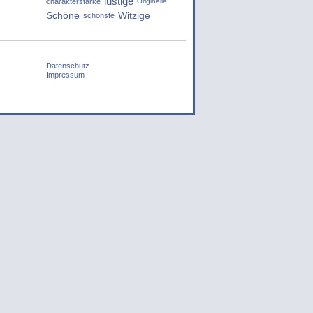
lustige
charakterstarke
Originelle
Schöne
Witzige
schönste
Datenschutz
Impressum