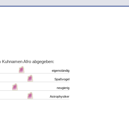
m Kuhnamen Afro abgegeben:
eigenständig
Spaßvogel
neugierig
Astrophysiker