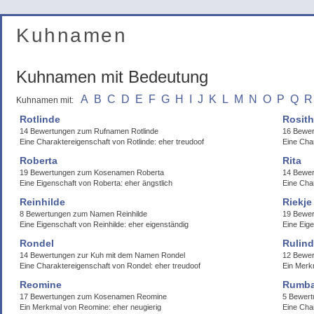
Kuhnamen
Kuhnamen mit Bedeutung
A
B
C
D
E
F
G
H
I
J
K
L
M
N
O
P
Q
R
Kuhnamen mit:
Rotlinde
Rosit
14 Bewertungen zum Rufnamen Rotlinde
16 Bewer
Eine Charaktereigenschaft von Rotlinde: eher treudoof
Eine Cha
Roberta
Rita
19 Bewertungen zum Kosenamen Roberta
14 Bewer
Eine Eigenschaft von Roberta: eher ängstlich
Eine Cha
Reinhilde
Riekje
8 Bewertungen zum Namen Reinhilde
19 Bewer
Eine Eigenschaft von Reinhilde: eher eigenständig
Eine Eige
Rondel
Rulin
14 Bewertungen zur Kuh mit dem Namen Rondel
12 Bewer
Eine Charaktereigenschaft von Rondel: eher treudoof
Ein Merk
Reomine
Rumb
17 Bewertungen zum Kosenamen Reomine
5 Bewer
Ein Merkmal von Reomine: eher neugierig
Eine Cha