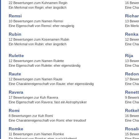
22 Bewertungen zum Kuhnamen Regin
16 Bewe
Ein Merkmal von Regin: eher ängstlich
Eine Cha
Remsi
Richa
10 Bewertungen zum Namen Remsi
13 Bewe
Eine Eigenschaft von Remsi: eher neugierig
Ein Merk
Rubin
Renka
12 Bewertungen zum Kosenamen Rubin
12 Bewer
Ein Merkmal von Rubin: eher ängstlich
Eine Cha
Rulette
Rija
12 Bewertungen zum Namen Rulette
13 Bewer
Eine Eigenschaft von Rulette: eher eigenständig
Eine Cha
Raute
Redon
12 Bewertungen zum Namen Raute
17 Bewe
Eine Charaktereigenschaft von Raute: eher eigenständig
Eine Cha
Ravera
Renett
17 Bewertungen zur Kuh Ravera
9 Bewer
Eine Eigenschaft von Ravera: fast ein Astrophysiker
Eine Char
Romi
Rotke
8 Bewertungen zur Kuh Romi
16 Bewer
Eine Charaktereigenschaft von Romi: eher treudoof
Eine Char
Romke
Rosali
11 Bewertungen zum Namen Romke
15 Bewer
Ein Merkmal von Romke: eher zurückhaltend
Eine Eig