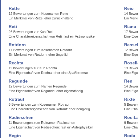
Rette
Reio
12 Bewertungen zum Kosenamen Rette
14 Bewe
Ein Merkmal von Rette: eher zurückhaltend
Ein Merk
Reti
Riana
26 Bewertungen zur Kuh Reti
17 Bewer
Eine Charaktereigenschaft von Reti: fast ein Astrophysiker
Eine Eig
Rotdorn
Rasse
17 Bewertungen zum Kosenamen Rotdorn
12 Bewe
Ein Merkmal von Rotdorn: eher ängstlich
Eine Eige
Rechta
Rosell
11 Bewertungen zur Kuh Rechta
13 Bewer
Eine Eigenschaft von Rechta: eher eine Spaßbremse
Eine Eige
Regunde
Ren
12 Bewertungen zum Namen Regunde
14 Bewer
Eine Eigenschaft von Regunde: eher eigenständig
Eine Eig
Rotraut
Rixte
6 Bewertungen zum Kosenamen Rotraut
5 Bewert
Eine Charaktereigenschaft von Rotraut: eher neugierig
Eine Cha
Radieschen
Rosita
11 Bewertungen zum Rufnamen Radieschen
9 Bewer
Eine Eigenschaft von Radieschen: fast ein Astrophysiker
Eine Cha
Regin
Roda