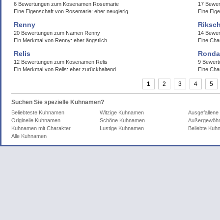
6 Bewertungen zum Kosenamen Rosemarie
17 Bewer
Eine Eigenschaft von Rosemarie: eher neugierig
Eine Eige
Renny
Riksc
20 Bewertungen zum Namen Renny
14 Bewer
Ein Merkmal von Renny: eher ängstlich
Eine Char
Relis
Ronda
12 Bewertungen zum Kosenamen Relis
9 Bewert
Ein Merkmal von Relis: eher zurückhaltend
Eine Cha
1
2
3
4
5
Suchen Sie spezielle Kuhnamen?
Beliebteste Kuhnamen
Witzige Kuhnamen
Ausgefallen
Originelle Kuhnamen
Schöne Kuhnamen
Außergewöhn
Kuhnamen mit Charakter
Lustige Kuhnamen
Beliebte Ku
Alle Kuhnamen