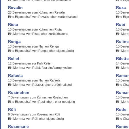
Revalin
Roza
23 Bewertungen zum Kuhnamen Revalin
10 Bewe
Eine Eigenschaft von Revalin: eher zurückhaltend
Eine Eig
Rista
Robi
16 Bewertungen zum Kuhnamen Rista
15 Bewe
Ein Merkmal von Rista: eher zurückhaltend
Ein Merk
Renga
Roline
13 Bewertungen zum Namen Renga
10 Bewe
Eine Eigenschaft von Renga: eher eigenständig
Ein Merkm
Relief
Rilette
12 Bewertungen zur Kuh Relief
14 Bewer
Ein Merkmal von Relief: fast ein Astrophysiker
Ein Merk
Rafaela
Ramo
13 Bewertungen zum Namen Rafaela
10 Bewe
Ein Merkmal von Rafaela: eher zurückhaltend
Eine Cha
Rosinchen
Roman
7 Bewertungen zum Kuhnamen Rosinchen
16 Bewe
Eine Eigenschaft von Rosinchen: eher neugierig
Ein Merk
Röli
Rudel
9 Bewertungen zum Kosenamen Röli
15 Bewer
Ein Merkmal von Röli: eher eigenständig
Eine Cha
Rosemarie
Renee